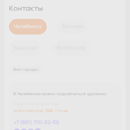
Контакты
Челябинск
Москва
Барнаул
Волгоград
Волжский
Воронеж
Все города
Дзержинск
Екатеринбург
В
Челябинске можно подключиться удаленно
Режим работы: 10:00-19:00
ул.Каслинская, 38А, 1 этаж
Иркутск
Казань
+7 (951) 770-52-56