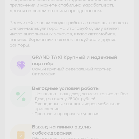
приложении и можете стабильно зарабатывать
деньги на своем авто или арендованном.
Рассчитайте возможную прибыль с помощью нашего
онлайн-калькулятора. На итоговую сумму влияет
число выполненных заказов, класс автомобиля,
наличие фирменных наклеек на кузове и другие
факторы.
GRAND TAXI Крупный и надежный
партнёр
Самый крупный федеральный партнёр
Ситимобил
Выгодные условия работы
Нет плана - ваш доход зависит только от Вас
Доход за смену 2500+ рублей
Еженедельные выплаты через мобильное
приложение
Простые и прозрачные условия
Выход на линию в день
собеседования
Оформление занимает до 1 часа