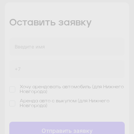
Самара
Санкт-Петербург
Оставить заявку
Саратов
Сочи
Сочи/Адлер
Тольятти #1
Тольятти #2
Тверь
Хочу арендовать автомобиль (для Нижнего
Тула
Ульяновск
Уфа
Новгорода)
Аренда авто с выкупом (для Нижнего
Новгорода)
Ярославль
Отправить заявку