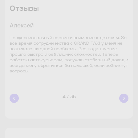
Отзывы
Алексей
Ив
бо
Профессиональный сервис и внимание к деталям. За
Кач
ржку
все время сотрудничества с GRAND TAXI у меня не
Бла
ьером
возникало ни одной проблемы. Все подключение
Купе
лем
прошло быстро и без лишних сложностей. Теперь
орг
работаю автокурьером, получаю стабильный доход и
раб
всегда могу обратиться за помощью, если возникнут
Рек
вопросы.
4 / 35