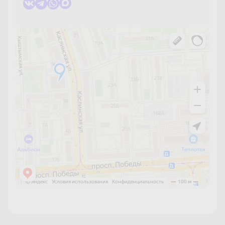
Копейск
Краснодар
Красноярск
Кстово
Нижний Новгород
Новосибирск
Омск
Первоуральск
Пермь
Пенза
Ростов-на-Дону